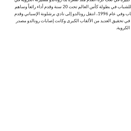
نادي كروزيرو البرازيلي، وظهر بشكل لافت في الدوري البرازيلي وأثبت موهبته الكبيرة وفي عام 1994، اختير رونالدو للعب في منتخب البرازيل للشباب في بطولة كأس العالم تحت 20 سنة وقدم أداء رائعاً وساهم
في فوز الفريق باللقب ومنذ ذلك الحين، بدأ رونالدو في لفت الانتباه ولفت أنظار العديد من الأندية الأوروبية وصور رونالدو الظاهرة المثيرة للإعجاب وفي عام 1996، انتقل رونالدو إلى نادي برشلونة الإسباني وقدم
لان الإيطالي وتألق مع الفريق وساهم في تحقيق العديد من الألقاب الكبرى وكانت إصابات رونالدو مصدر
لكروية.