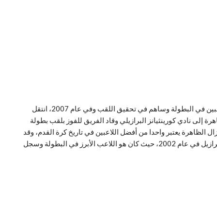
كذلك وفي عام 2002 قد قاد رونالدو الظاهرة منتخب البرازيل للفوز بكأس العالم للمرة الخامسة في تاريخ الفريق وكان رونالدو أحد أبرز اللاعبين في البطولة وساهم في تحقيق اللقب وفي عام 2007، انتقل
ي ميلان الإيطالي وقدم أداء مميزا مع الفريق وساهم في تحقيق العديد من الألقاب وفي عام 2009، انتقل الظاهرة إلى نادي كورينثيانز البرازيلي وقاد الفريق للفوز بلقب بطولة
حديات ولا يزال الظاهرة يعتبر واحدا من أفضل اللاعبين في تاريخ كرة القدم، وقد
أثبت بشكل واضح موهبته وإبداعه في الملاعب ومن بين أهم إنجازات رونالدو في مسيرته الكروية يمكن ذكر فوزه بلقب كأس العالم مع منتخب البرازيل في عام 2002، حيث كان هو اللاعب الأبرز في البطولة وسجل