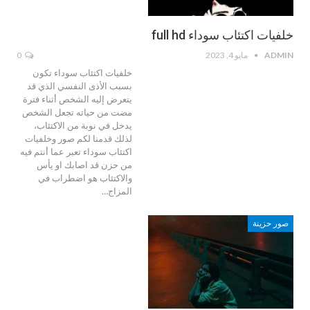
خلفيات اكتئاب سوداء full hd
ADMIN
مايو 4, 2023
0
خلفيات اكتئاب سوداء تكون
بسبب الأذى النفسي الذي قد
يتعرض إليه الشخص أثناء فترة
مضت من حياته تجعل الشخص
يدخل في نوبة من الاكتئاب،
لذلك قدمنا لكم صور وخلفيات
اكتئاب سوداء تعبر عما أنتم فيه
من حزن قد اصابك او يأس
والاكتئاب هو اضطراب في
المزاج…
صور حزينة