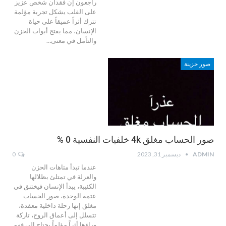
راجعون إن فقدان شخص عزيز
على القلب يشكل تجربة مؤلمة
تترك أثراً عميقاً على حياة
الإنسان، مما يفتح أبواب الحزن
والتأمل في معنى…
صور حزينة
صور الحساب مغلق 4k خلفيات النفسية 0 %
ADMIN
ديسمبر 31, 2023
0
عندما تبدأ متاهات الحزن
والعزلة في تمتلئ بظلالها
الكئيبة، يبدأ الإنسان فيختنق في
عتمة الوحدة، صور الحساب
مغلق إنها رحلة داخلية معقدة،
تتسلل إلى أعماق الروح، تاركة
وراءها أثراً مؤلماً يحتاج إلى فهم