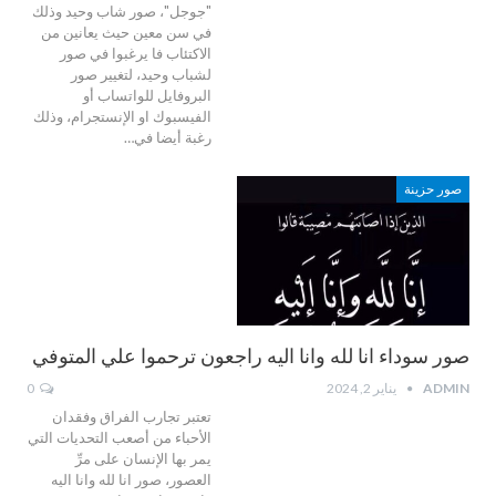
"جوجل"، صور شاب وحيد وذلك
في سن معين حيث يعانين من
الاكتئاب فا يرغبوا في صور
لشباب وحيد، لتغيير صور
البروفايل للواتساب أو
الفيسبوك او الإنستجرام، وذلك
رغبة أيضا في…
صور حزينة
صور سوداء انا لله وانا اليه راجعون ترحموا علي المتوفي
ADMIN
يناير 2, 2024
0
تعتبر تجارب الفراق وفقدان
الأحباء من أصعب التحديات التي
يمر بها الإنسان على مرِّ
العصور، صور انا لله وانا اليه