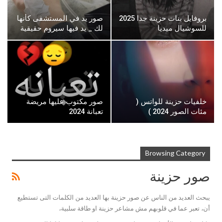
بروفايل بنات حزينة جدا 2025
صور يد في المستشفى كأنها
للسوشيال ميديا
لك _ يد فيها سيروم حقيقية
خلفيات حزينة للواتس (
صور مكتوب عليها مريضة
مئات الصور 2024 )
تعبانة 2024
Browsing Category
صور حزينة
يبحث العديد من الناس عن صور حزينة بها العديد من الكلمات التى تستطيع
أن، تعبر عما في قلوبهم مش مشاعر حزينة او طاقة سلبية،