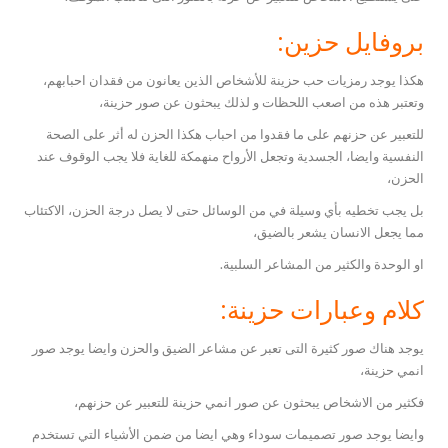
بروفايل حزين:
هكذا يوجد رمزيات حب حزينة للأشخاص الذين يعانون من فقدان احبابهم،
وتعتبر هذه من اصعب اللحظات و لذلك يبحثون عن صور حزينة،
للتعبير عن حزنهم على ما فقدوا من احباب هكذا الحزن له أثر على الصحة
النفسية وايضا، الجسدية وتجعل الأرواح منهمكة للغاية فلا يجب الوقوف عند
الحزن،
بل يجب تخطيه بأي وسيلة في من الوسائل حتى لا يصل درجة الحزن، الاكتئاب
مما يجعل الانسان يشعر بالضيق،
او الوحدة والكثير من المشاعر السلبية.
كلام وعبارات حزينة:
يوجد هناك صور كثيرة التى تعبر عن مشاعر الضيق والحزن وايضا يوجد صور
انمي حزينة،
فكثير من الاشخاص يبحثون عن صور انمي حزينة للتعبير عن حزنهم،
وايضا يوجد صور تصميمات سوداء وهي ايضا من ضمن الأشياء التي تستخدم