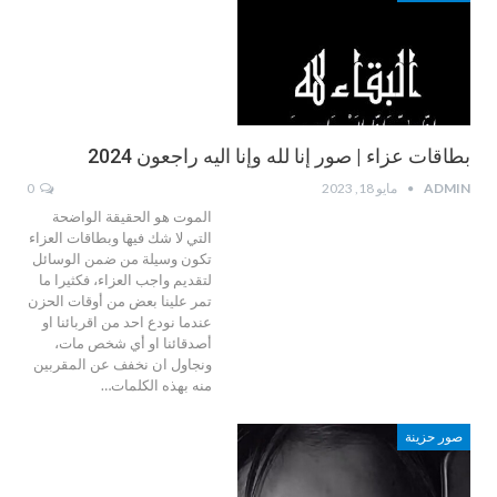
بطاقات عزاء | صور إنا لله وإنا اليه راجعون 2024
ADMIN
مايو 18, 2023
0
الموت هو الحقيقة الواضحة
التي لا شك فيها وبطاقات العزاء
تكون وسيلة من ضمن الوسائل
لتقديم واجب العزاء، فكثيرا ما
تمر علينا بعض من أوقات الحزن
عندما نودع احد من اقربائنا او
أصدقائنا او أي شخص مات،
ونجاول ان نخفف عن المقربين
منه بهذه الكلمات…
صور حزينة