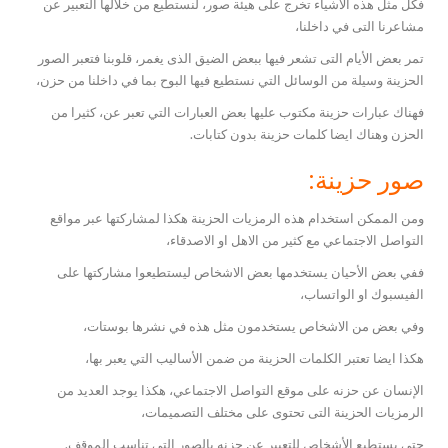
فكل مثل هذه الأشياء تخرج على هيئة صور، لنستطيع من خلالها التعبير عن
مشاعرنا التى في داخلنا،
تمر بعض الأيام التى تشعر فيها ببعض الضيق الذى يغمر، قلوبنا فتعبر الصور
الحزينة وسيلة من الوسائل التي نستطيع فيها البوح بما في داخلنا من حزن،
فهناك عبارات حزينة مكتوب عليها بعض العبارات التي تعبر عن، كثيرا من
الحزن وهناك ايضا كلمات حزينة بدون كتابات.
صور حزينة:
ومن الممكن استخدام هذه الرمزيات الحزينة هكذا لمشاركتها عبر مواقع
التواصل الاجتماعي مع كثير من الاهل او الاصدقاء،
ففي بعض الأحيان يستخدمها بعض الاشخاص ليستطيعوا مشاركتها على
الفيسبوك او الواتساب،
وفي بعض من الاشخاص يستخدمون مثل هذه في نشرها بوستات،
هكذا ايضا تعتبر الكلمات الحزينة من ضمن الأساليب التي يعبر بها،
الإنسان عن حزنه على موقع التواصل الاجتماعي، هكذا يوجد العديد من
الرمزيات الحزينة التى تحتوى على مختلف التصميمات،
حتى يستطيع الأشخاص للتعبير عن حزنه بالصور التى تناسب الموقف.