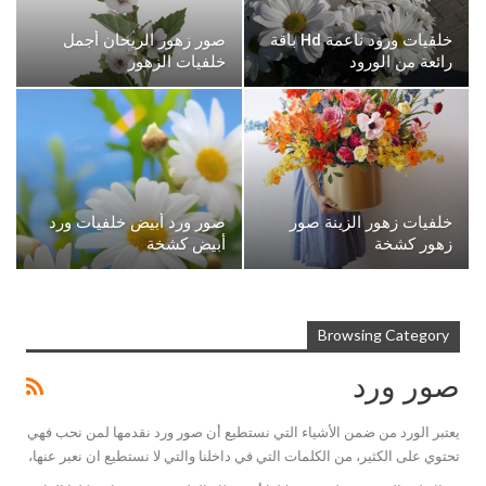
خلفيات ورود ناعمة Hd باقة
صور زهور الريحان أجمل
رائعة من الورود
خلفيات الزهور
خلفيات زهور الزينة صور
صور ورد أبيض خلفيات ورد
زهور كشخة
أبيض كشخة
Browsing Category
صور ورد
يعتبر الورد من ضمن الأشياء التي نستطيع أن صور ورد نقدمها لمن نحب فهي
تحتوي على الكثير، من الكلمات التي في داخلنا والتي لا نستطيع ان نعبر عنها،