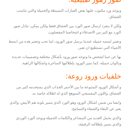
ويوجد ورد مكتوب عليها بعض العبارات البسيطة والجميلة والتي تناسب
العشاق،
ولكن لا ينفرد ارسال صور الورد بين العشاق فقط ولكن يمكن، تبادل صور
الورد مع كثير من الاصدقاء و اشخاصنا المفضلون،
وتعتبر لمسه جميله عندما نرسل صور الورود، لما نحب وتعتبر هذه من ابسط
الأشياء التي نستطيع ان نعبر،
بها عن حبنا لشخص ما وتوجد صور ورود بأشكال مختلفة وتصميمات عديدة
وبالوان جميله، كما تميز الورود بإطلالتها الساحرة واشكالها الزاهية.
خلفيات ورود روعة:
و أشكال الورود المتنوعة ما بين الأحمر الجذاب الذي يستخدمه كثير من
العشاق، واللون البنفسجي المتوهج الذي له اطلاله خاصة به،
وايضا من ضمن اشكال الورود وهو الورد الذي يتميز بلونه هم الأبيض، والذي
يعبر عن النقاء والصفاء والتسامح،
والذي يحمل العديد من المشاعر والكلمات الجميلة ويوجد الورد الوردي
والذي يتميز بإطلالته الرقيقة،