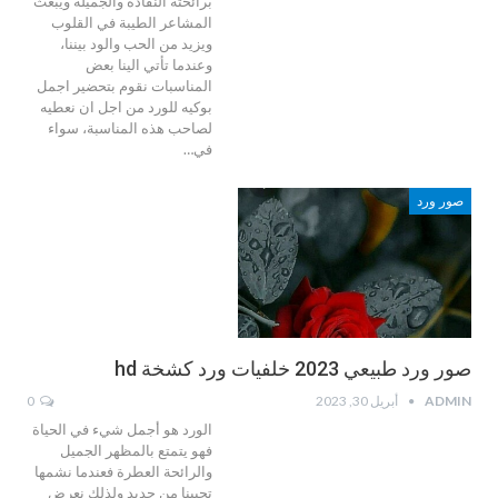
برائحته النفاذة والجميلة ويبعث
المشاعر الطيبة في القلوب
ويزيد من الحب والود بيننا،
وعندما تأتي الينا بعض
المناسبات نقوم بتحضير اجمل
بوكيه للورد من اجل ان نعطيه
لصاحب هذه المناسبة، سواء
في…
صور ورد
صور ورد طبيعي 2023 خلفيات ورد كشخة hd
ADMIN
أبريل 30, 2023
0
الورد هو أجمل شيء في الحياة
فهو يتمتع بالمظهر الجميل
والرائحة العطرة فعندما نشمها
تحيينا من جديد ولذلك نعرض