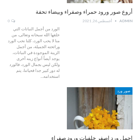
أروع صور ورود حمراء وصفراء وبيضاء تحفة
ADMIN
أغسطس 26, 2021
0
الورد من أجمل النباتات التي
خلقها الله سبحانه وتعالى، من
منا لا يحب الورد، كلنا نحب الورد
ورائحته الجميلة، من أجمل
الزينة الموجودة في النباتات،
يوجد أيضاً أنواع زينه أخرى
ولكن ليس بجمال الورد، فالورد
له دور كبير جدا فحياتنا، يتم
استخدامه…
صور ورد
اجمل ورد اصفر خلفيات ورود صفراء