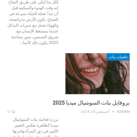
لكل منا لنكن على طريق النجاح
إنه وقت الهدوء والسكينة قبل
أن تبدأ عجلة الحياة بسرعة في
الصباح، تكون الأرض ما واضحة،
والهواء تعمل مع عبيرات البدائل
عندما يستيقظ الإنسان مع
شروق الشمس، صور صباحية
2025 يكون ذلك كأنما…
خلفيات بنات
بروفايل بنات السوشيال ميديا 2025
ADMIN
أغسطس 18, 2024
0
برزت فخامة بنات السوشيال
ميديا كظاهرة تعكس التغيير
الكبير في دور المرأة وقدرتها
على التعبير عن نفسها بطرق