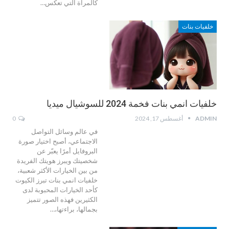
كالمرآة التي تعكس…
خلفيات بنات
خلفيات انمي بنات فخمة 2024 للسوشيال ميديا
ADMIN
أغسطس 17, 2024
0
في عالم وسائل التواصل
الاجتماعي، أصبح اختيار صورة
البروفايل أمرًا يعبّر عن
شخصيتك ويبرز هويتك الفريدة
من بين الخيارات الأكثر شعبية،
خلفيات انمي بنات تبرز الكيوت
كأحد الخيارات المحبوبة لدى
الكثيرين فهذه الصور تتميز
بجمالها، براءتها،…