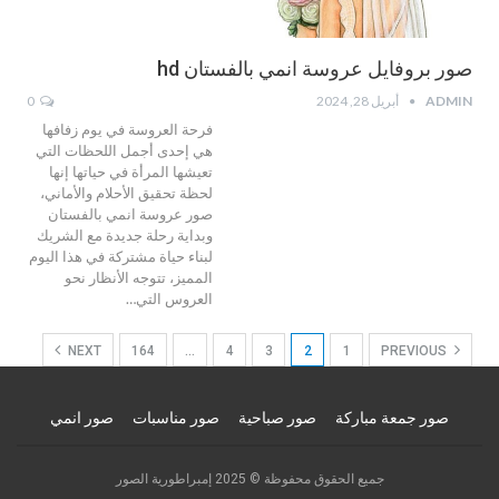
صور بروفايل عروسة انمي بالفستان hd
ADMIN
أبريل 28, 2024
0
فرحة العروسة في يوم زفافها
هي إحدى أجمل اللحظات التي
تعيشها المرأة في حياتها إنها
لحظة تحقيق الأحلام والأماني،
صور عروسة انمي بالفستان
وبداية رحلة جديدة مع الشريك
لبناء حياة مشتركة في هذا اليوم
المميز، تتوجه الأنظار نحو
العروس التي…
NEXT
164
…
4
3
2
1
PREVIOUS
صور جمعة مباركة
صور صباحية
صور مناسبات
صور انمي
جميع الحقوق محفوظة © 2025 إمبراطورية الصور