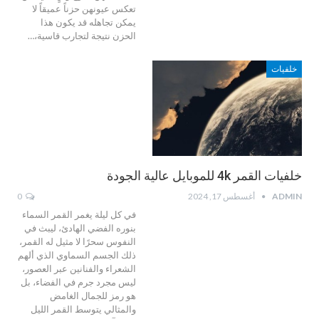
تعكس عيونهن حزناً عميقاً لا
يمكن تجاهله قد يكون هذا
الحزن نتيجة لتجارب قاسية،…
خلفيات
خلفيات القمر 4k للموبايل عالية الجودة
ADMIN
أغسطس 17, 2024
0
في كل ليلة يغمر القمر السماء
بنوره الفضي الهادئ، ليبث في
النفوس سحرًا لا مثيل له القمر،
ذلك الجسم السماوي الذي ألهم
الشعراء والفنانين عبر العصور،
ليس مجرد جرم في الفضاء، بل
هو رمز للجمال الغامض
والمثالي يتوسط القمر الليل