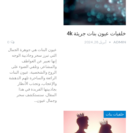
خلفيات عيون بنات جريئة 4k
ADMIN
أبريل 28, 2024
0
عيون البنات هي جوهرة الجمال
التي تبرز سحر وجاذبية الوجه
إنها تعبير عن العواطف
والمشاعر، وتلقي الضوء على
الروح والشخصية، عيون البنات
الرائعة والساحرة تلهم الدهشة
والإعجاب، وتجذب الأنظار
بجاذبيتها الفريدة في هذا
المقال، سنستكشف سحر
وجمال عيون…
خلفيات بنات