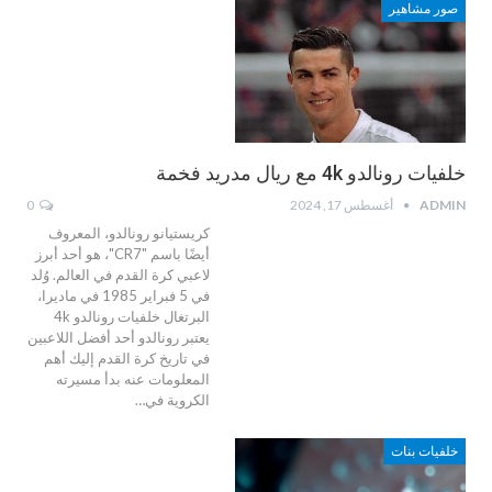
صور مشاهير
خلفيات رونالدو 4k مع ريال مدريد فخمة
ADMIN
أغسطس 17, 2024
0
كريستيانو رونالدو، المعروف
أيضًا باسم "CR7"، هو أحد أبرز
لاعبي كرة القدم في العالم. وُلد
في 5 فبراير 1985 في ماديرا،
البرتغال خلفيات رونالدو 4k
يعتبر رونالدو أحد أفضل اللاعبين
في تاريخ كرة القدم إليك أهم
المعلومات عنه بدأ مسيرته
الكروية في…
خلفيات بنات