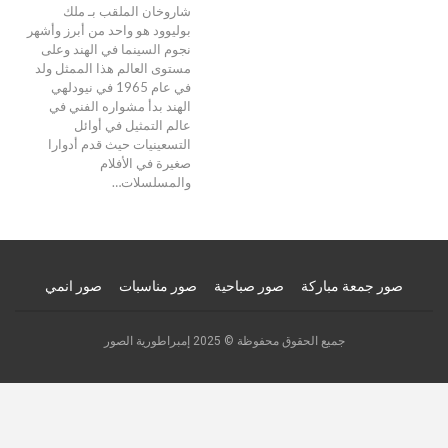
شاروخان الملقب بـ ملك
بوليوود هو واحد من أبرز وأشهر
نجوم السينما في الهند وعلى
مستوى العالم هذا الممثل ولد
في عام 1965 في نيودلهي
الهند بدأ مشواره الفني في
عالم التمثيل في أوائل
التسعينيات حيث قدم أدوارا
صغيرة في الأفلام
والمسلسلات…
صور جمعة مباركة
صور صباحية
صور مناسبات
صور انمي
جميع الحقوق محفوظة © 2025 إمبراطورية الصور