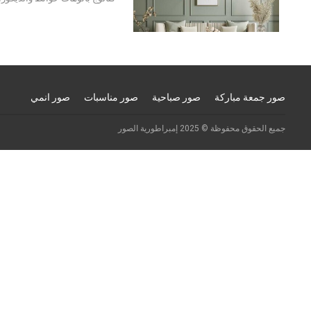
صور جمعة مباركة
صور صباحية
صور مناسبات
صور انمي
جميع الحقوق محفوظة © 2025 إمبراطورية الصور