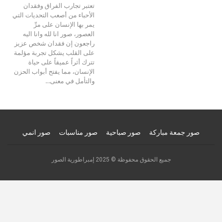
تعتبر تجارب الفراق وفقدان
الأحباء من أصعب التحديات التي
يمر بها الإنسان على مرِّ
العصور، صور انا لله وانا اليه
راجعون إن فقدان شخص عزيز
على القلب يشكل تجربة مؤلمة
تترك أثراً عميقاً على حياة
الإنسان، مما يفتح أبواب الحزن
والتأمل في معنى…
صور جمعة مباركة
صور صباحية
صور مناسبات
صور انمي
جميع الحقوق محفوظة © 2025 إمبراطورية الصور