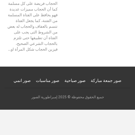
الحجاب فريضة على كل مسلمة
كما أن الحجاب مميزات عديدة
فهو يحافظ على الفتاة المسلمة
من الفتنة، كما يجعل الفتاة
تتسم بالعفاف والحجاب له بعض
من الشروط التى يجب على
الفتاة أن تطبيقها حتى تلتزم
بالحجاب الشرعي الصحيح،
فيزين الحجاب شكل المرأة او…
صور جمعة مباركة
صور صباحية
صور مناسبات
صور انمي
جميع الحقوق محفوظة © 2025 إمبراطورية الصور