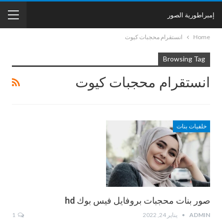
إمبراطورية الصور
Home
انستقرام محجبات كيوت
Browsing Tag
انستقرام محجبات كيوت
خلفيات بنات
صور بنات محجبات بروفايل فيس بوك hd
ADMIN
يناير 24, 2022
1