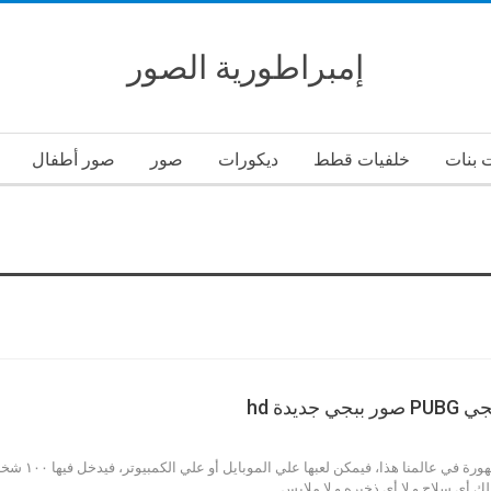
إمبراطورية الصور
 بنات
خلفيات قطط
ديكورات
صور
صور أطفال
يدة hd
ملك أي سلاح و لا أي ذخيره و لا ملابس…