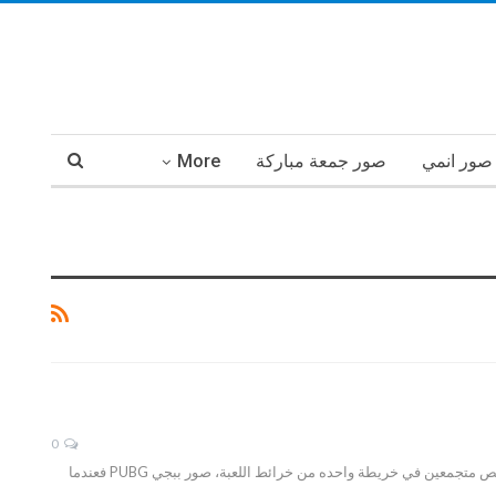
صور انمي
صور جمعة مباركة
More
0
لعبة ببجي من أكثر الألعاب المشهورة في عالمنا هذا، فيمكن لعبها علي الموبايل أو علي الكمبيوتر، فيدخل فيها ١٠٠ شخص متجمعين في خريطة واحده من خرائط اللعبة، صور ببجي PUBG فعندما