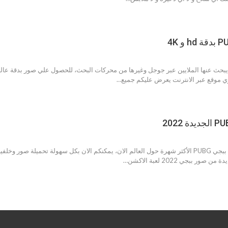
لفيات ببجي PUBG التي يبحث عنها الملايين عبر جوجل وغيرها من محركات البحث، للحصول علي صور ب
لكل الشباب والبنات عشاق لعبة ببجي PUBG الأكثر شهرة حول العالم الان، يمكنكم الان بكل س
 ببجي 2022 لعبة الاكشن…