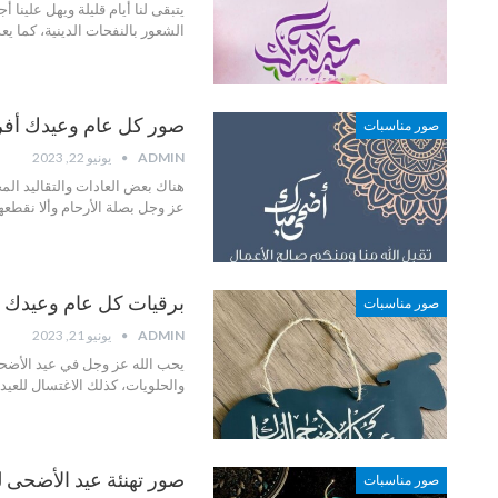
يتبقى لنا أيام قليلة ويهل علينا
الشعور بالنفحات الدينية، كما يع
صور كل عام وعيدك أفراح وسرور 2023 كل عي
صور مناسبات
ADMIN
يونيو 22, 2023
هناك بعض العادات والتقاليد الم
عز وجل بصلة الأرحام وألا نقطعها
برقيات كل عام وعيدك أفراح وسرور 1444 ك
صور مناسبات
ADMIN
يونيو 21, 2023
يحب الله عز وجل في عيد الأضحى 
والحلويات، كذلك الاغتسال للعيد
صور تهنئة عيد الأضحى للعائ
صور مناسبات