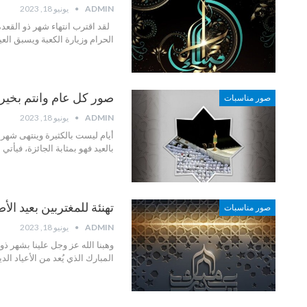
ADMIN
يونيو 18, 2023
لقد اقترب انتهاء شهر ذو القعدة
الحرام وزيارة الكعبة ويسبق الع
صور كل عام وانتم بخير
صور مناسبات
ADMIN
يونيو 18, 2023
أيام ليست بالكثيرة وينتهى شهر ذ
بالعيد فهو بمثابة الجائزة، فيأتي 
تهنئة للمغتربين بعيد الأضح
صور مناسبات
ADMIN
يونيو 18, 2023
وهبنا الله عز وجل علينا بشهر ذ
المبارك الذي يُعد من الأعياد ال