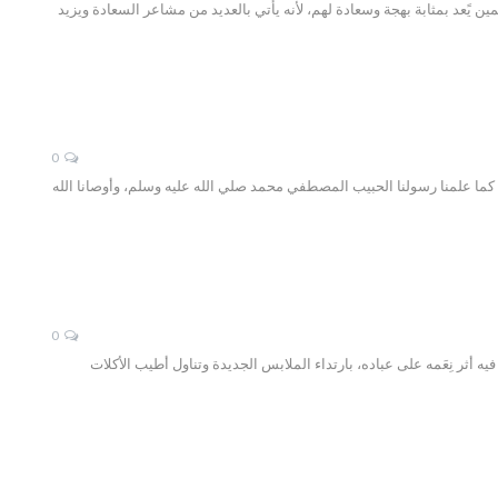
ين يًعد بمثابة بهجة وسعادة لهم، لأنه يأتي بالعديد من مشاعر السعادة ويزيد
0
م كما علمنا رسولنا الحبيب المصطفي محمد صلي الله عليه وسلم، وأوصانا الله
0
أثر نِعَمه على عباده، بارتداء الملابس الجديدة وتناول أطيب الأكلات