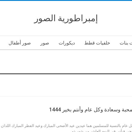
إمبراطورية الصور
 بنات
خلفيات قطط
ديكورات
صور
صور أطفال
بة وسعادة وكل عام وأنتم بخير 1444
عام بالنسبة للمسلمين هما عيدين عيد الأضحى المبارك وعيد الفطر المبارك اللذان يأ
حى فيأتي في اليوم العاشر من شهر ذو…