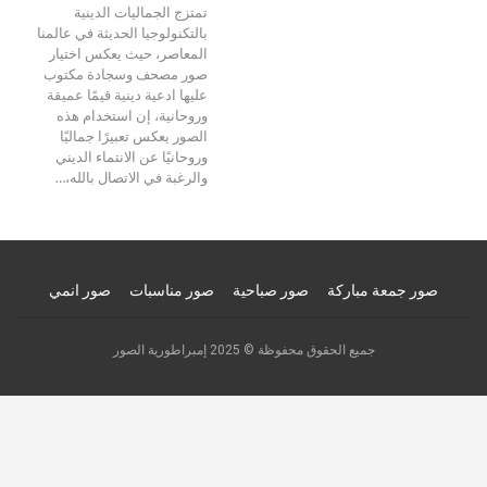
تمتزج الجماليات الدينية
بالتكنولوجيا الحديثة في عالمنا
المعاصر، حيث يعكس اختيار
صور مصحف وسجادة مكتوب
عليها ادعية دينية قيمًا عميقة
وروحانية، إن استخدام هذه
الصور يعكس تعبيرًا جماليًا
وروحانيًا عن الانتماء الديني
والرغبة في الاتصال بالله،…
صور جمعة مباركة
صور صباحية
صور مناسبات
صور انمي
جميع الحقوق محفوظة © 2025 إمبراطورية الصور