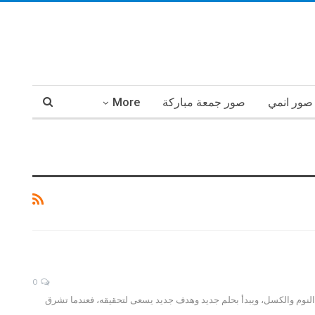
صور انمي
صور جمعة مباركة
More
0
 النوم والكسل، ويبدأ بحلم جديد وهدف جديد يسعى لتحقيقه، فعندما تشرق