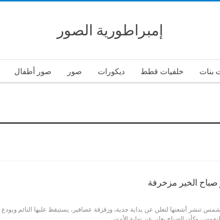
إمبراطورية الصور
 بنات
خلفيات قطط
ديكورات
صور
صور أطفال
صباح الخير مزخرفة
 بشمس تنشر أشعتها لتعلن عن بداية جدية، وزقزقة عصافير، يستيقظ عليها النائم ويودع
فوس، وكأن الصباح يعلن عن نهاية الأمس…