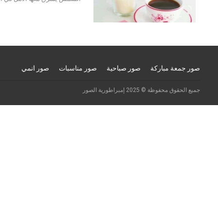
صور جمعة مباركة
صور صباحية
صور مناسبات
صور انمي
جميع الحقوق محفوظة © 2025 إمبراطورية الصور