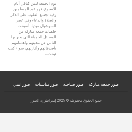
يوم الجمعة ليس كباقي أيام
الأسبوع، فهو عيد المسلمين،
وفيه تجتمع القلوب على الذكر
والصلاة والدعاء وفي عصر
السوشيال ميديا، أصبحت
خلفيات جمعة مباركة من
الوسائل الجميلة التي يعبر بها
الناس عن محبتهم واهتمامهم
بأصدقائهم وأقاربهم، سواء كنت
تبحث…
صور جمعة مباركة
صور صباحية
صور مناسبات
صور انمي
جميع الحقوق محفوظة © 2025 إمبراطورية الصور