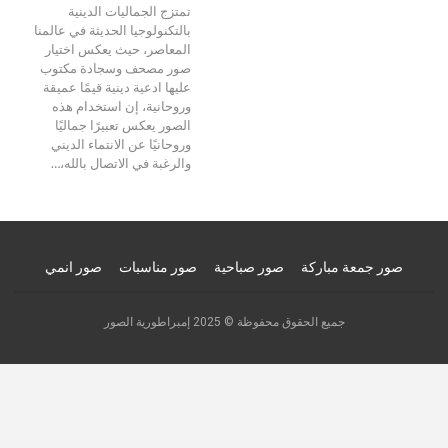
تمتزج الجماليات الدينية
بالتكنولوجيا الحديثة في عالمنا
المعاصر، حيث يعكس اختيار
صور مصحف وسجادة مكتوب
عليها ادعية دينية قيمًا عميقة
وروحانية، إن استخدام هذه
الصور يعكس تعبيرًا جماليًا
وروحانيًا عن الانتماء الديني
والرغبة في الاتصال بالله،…
صور جمعة مباركة
صور صباحية
صور مناسبات
صور انمي
جميع الحقوق محفوظة © 2025 إمبراطورية الصور