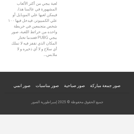
لعبة ببجي من أكثر الألعاب
المشهورة في عالمنا هذا،
فيمكن لعبها علي الموبايل أو
علي الكمبيوتر، فيدخل فيها ١٠٠
شخص متجمعين في خريطة
واحده من خرائط اللعبة، صور
ببجي PUBG فعندما تختار
المكان الذي تقفز فيه لا تملك
أي سلاح و لا أي ذخيره و لا
ملابس…
صور جمعة مباركة
صور صباحية
صور مناسبات
صور انمي
جميع الحقوق محفوظة © 2025 إمبراطورية الصور