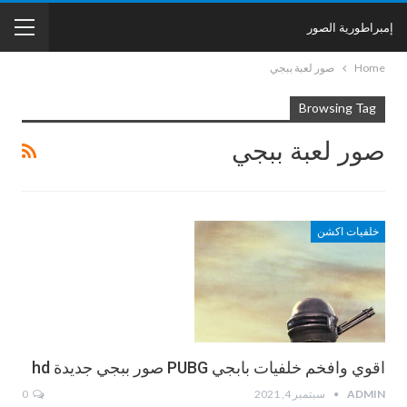
إمبراطورية الصور
Home
صور لعبة ببجي
Browsing Tag
صور لعبة ببجي
خلفيات اكشن
اقوي وافخم خلفيات بابجي PUBG صور ببجي جديدة hd
ADMIN
سبتمبر 4, 2021
0