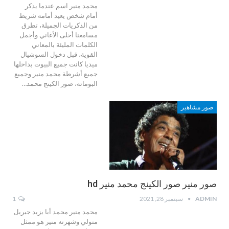
محمد منير اسم عندما يذكر
أمام شخص يعيد أمامه شريط
من الذكريات الجميلة، تطرق
مسامعنا أحلى الأغاني وأجمل
الكلمات المليئة بالمعاني
القوية، قبل دخول السوشيال
ميديا كانت جميع البيوت بداخلها
جميع أشرطة محمد منير وجميع
البوماته، صور الكينج محمد…
صور مشاهير
صور منير صور الكينج محمد منير hd
ADMIN
سبتمبر 28, 2021
1
محمد منير محمد أبا يزيد جبريل
متولي وشهرته منير هو ممثل