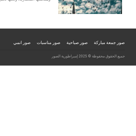
صور جمعة مباركة
صور صباحية
صور مناسبات
صور انمي
جميع الحقوق محفوظة © 2025 إمبراطورية الصور