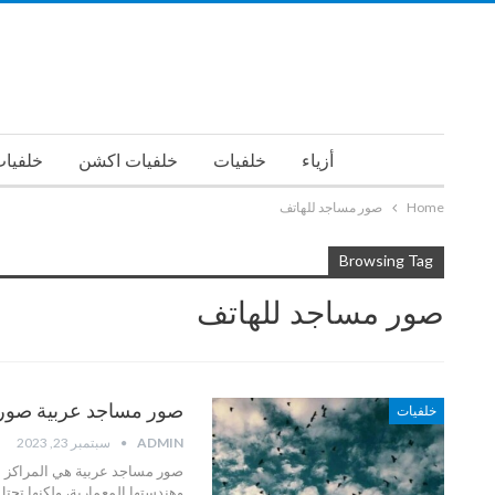
أزياء
خلفيات
خلفيات اكشن
خلفيات
Home
صور مساجد للهاتف
Browsing Tag
صور مساجد للهاتف
صور مساجد عربية صور مس
خلفيات
ADMIN
سبتمبر 23, 2023
صور مساجد عربية هي المراكز ال
وهندستها المعمارية، ولكنها تح