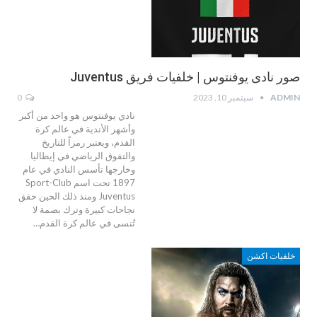
صور نادى يوفنتوس | خلفيات فريق Juventus
ADMIN
سبتمبر 10, 2023
0
نادي يوفنتوس هو واحد من أكبر
وأشهر الأندية في عالم كرة
القدم، ويعتبر رمزاً للتاريخ
والتفوق الرياضي في إيطاليا
وخارجها تأسس النادي في عام
1897 تحت اسم Sport-Club
Juventus ومنذ ذلك الحين حقق
نجاحات كبيرة وترك بصمة لا
تُنسى في عالم كرة القدم…
خلفيات اكشن