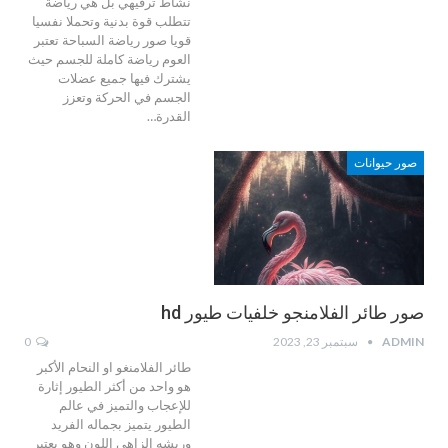
نشاط ترفيهي بل هي رياضة
تتطلب قوة بدنية وتحملا نفسيا
قويا صور رياضة السباحة تعتبر
العوم رياضة كاملة للجسم حيث
يشترك فيها جميع عضلات
الجسم في الحركة وتعزز
القدرة…
صور حيوانات
صور طائر الفلامنجو خلفيات طيور hd
ADMIN
سبتمبر 23, 2023
0
طائر الفلامنغو او النحام الأكبر
هو واحد من أكثر الطيور إثارة
للإعجاب والتميز في عالم
الطيور يتميز بجماله الفريد
وريشه الزاهي اللون وهو يعتبر