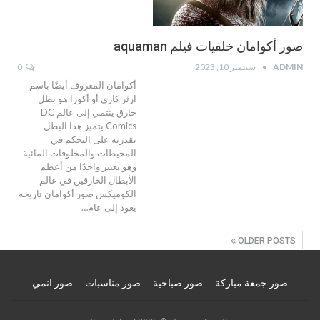
صور أكوامان خلفيات فيلم aquaman
ADMIN
سبتمبر 10, 2023
0
أكوامان المعروف أيضًا باسم
آرثر كاري أو أكورا هو بطل
خارق ينتمي إلى عالم DC
Comics يتميز هذا البطل
بقدرته على التحكم في
المحيطات والمخلوقات المائية
وهو يعتبر واحدًا من أعظم
الأبطال الخارقين في عالم
الكوميكس صور أكوامان تاريخه
يعود إلى عام…
OLDER POSTS
صور جمعة مباركة
صور صباحية
صور مناسبات
صور انمي