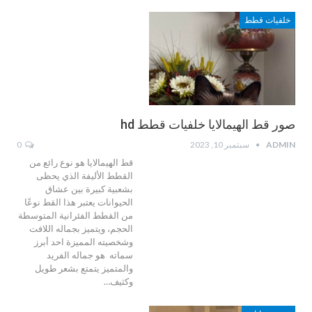
خلفيات قطط
صور قط الهيمالايا خلفيات قطط hd
ADMIN
سبتمبر 10, 2023
0
قط الهيمالايا هو نوع رائع من
القطط الأليفة الذي يحظى
بشعبية كبيرة بين عشاق
الحيوانات يعتبر هذا القط نوعًا
من القطط الفئرانية المتوسطة
الحجم، ويتميز بجماله اللافت
وشخصيته المميزة احد أبرز
سماته هو جماله الفريد
والمتميز يتمتع بشعر طويل
وكثيف…