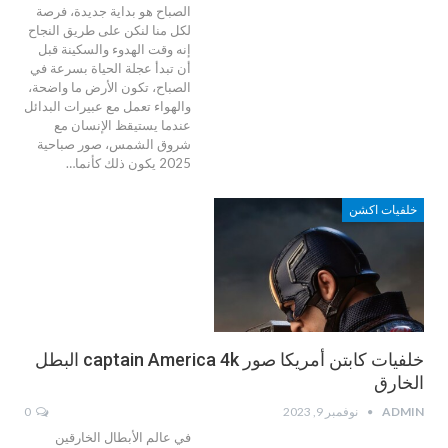
الصباح هو بداية جديدة، فرصة
لكل منا لنكن على طريق النجاح
إنه وقت الهدوء والسكينة قبل
أن تبدأ عجلة الحياة بسرعة في
الصباح، تكون الأرض ما واضحة،
والهواء تعمل مع عبيرات البدائل
عندما يستيقظ الإنسان مع
شروق الشمس، صور صباحية
2025 يكون ذلك كأنما…
خلفيات اكشن
خلفيات كابتن أمريكا صور captain America 4k البطل
الخارق
ADMIN
نوفمبر 9, 2023
0
في عالم الأبطال الخارقين