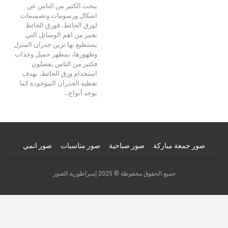
يبحث الكثير من الناس عن
اشكال ورسومات وتصميمات
لورق الحائط، فورق الحائط
يعتبر من اهم الوسائل التي
يستطيع بها تزين جدران المنزل
وظهورها، بمظهر جميل وجذاب
فكثير من الناس يفضلون
استخدام ورق الحائط، بهدف
تغطيه الجدران الموجودة كما
يوجد أنواع…
صور جمعة مباركة
صور صباحية
صور مناسبات
صور انمي
جميع الحقوق محفوظة © 2025 إمبراطورية الصور