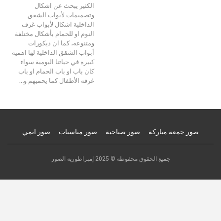
الكثير يبحث عن اشكال
وتصميمات لأبواب الشقق
الداخلية اشكال لأبواب غرف
النوم او للحمام بأشكال مختلفة
ومتنوعه، كما ان ديكورات
أبواب الشقق الداخلية لها اهميه
كبيره في حياتنا اليومية سواء
كان باب او باب الحمام او باب
غرفه الأطفال كما يحميهم و…
صور جمعة مباركة
صور صباحية
صور مناسبات
صور انمي
جميع الحقوق محفوظة © 2025 إمبراطورية الصور