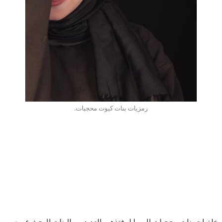
رمزيات بنات كيوت محجبات.
ا، خلفيات بنات محجبات للموبايل فتذهب العديد من البنات للبحث عن صور 