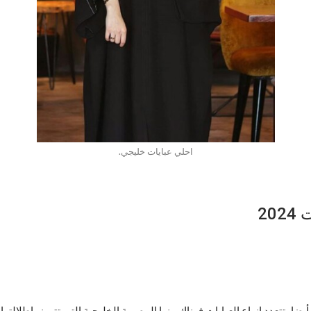
احلي عبايات خليجي.
20
 تتعدد انواع العبايات فهناك منها المصرية الخليجية التي تتميز بإطلالتها ال