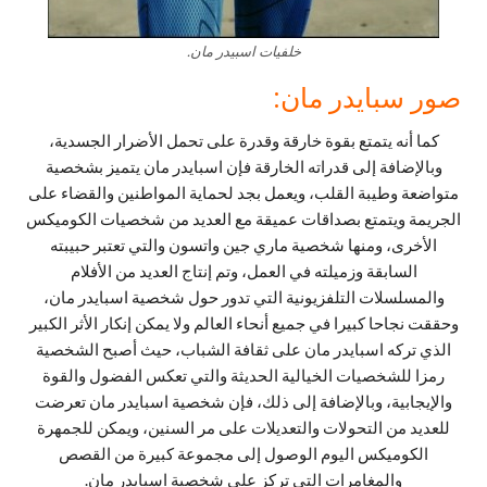
خلفيات اسبيدر مان.
صور سبايدر مان:
كما أنه يتمتع بقوة خارقة وقدرة على تحمل الأضرار الجسدية،
وبالإضافة إلى قدراته الخارقة فإن اسبايدر مان يتميز بشخصية
متواضعة وطيبة القلب، ويعمل بجد لحماية المواطنين والقضاء على
الجريمة ويتمتع بصداقات عميقة مع العديد من شخصيات الكوميكس
الأخرى، ومنها شخصية ماري جين واتسون والتي تعتبر حبيبته
السابقة وزميلته في العمل، وتم إنتاج العديد من الأفلام
والمسلسلات التلفزيونية التي تدور حول شخصية اسبايدر مان،
وحققت نجاحا كبيرا في جميع أنحاء العالم ولا يمكن إنكار الأثر الكبير
الذي تركه اسبايدر مان على ثقافة الشباب، حيث أصبح الشخصية
رمزا للشخصيات الخيالية الحديثة والتي تعكس الفضول والقوة
والإيجابية، وبالإضافة إلى ذلك، فإن شخصية اسبايدر مان تعرضت
للعديد من التحولات والتعديلات على مر السنين، ويمكن للجمهرة
الكوميكس اليوم الوصول إلى مجموعة كبيرة من القصص
والمغامرات التي تركز على شخصية اسبايدر مان.