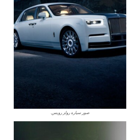
صور سياره رولز رويس.