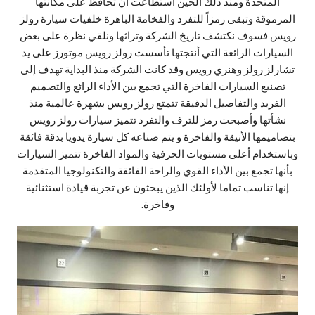
المتحدة ومنذ ذلك الحين استطاعت أن تحافظ على مكانتها
المرموقة وتبقى رمزاً للتفرد والفخامة الباهرة خلفيات سيارة رولز
رويس فسوف نكتشف تاريخ الشركة وتراثها ونلقي نظرة على بعض
السيارات الرائعة التي أنتجتها تأسست رولز رويس موتورز على يد
تشارلز رولز وهنري رويس وقد كانت الشركة منذ البداية تهدف إلى
تصنيع السيارات الفاخرة التي تجمع بين الأداء الرائع والتصميم
الفريد والتفاصيل الدقيقة تتمتع رولز رويس بشهرة عالمية منذ
نشأتها وأصبحت رمز للترف والتفرد تتميز سيارات رولز رويس
بتصاميمها الأنيقة والفاخرة و يتم صناعه كل سيارة يدويا بدقة فائقة
وباستخدام أعلى مستويات الحرفية والمواد الفاخرة تتميز السيارات
بأنها تجمع بين الأداء القوي والراحة الفائقة والتكنولوجيا المتقدمة
إنها تناسب تماما لأولئك الذين يبحثون عن تجربة قيادة استثنائية
وفاخرة.