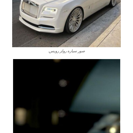
صور سياره رولز رويس.