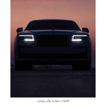
خلفيات سياره رولز رويس.