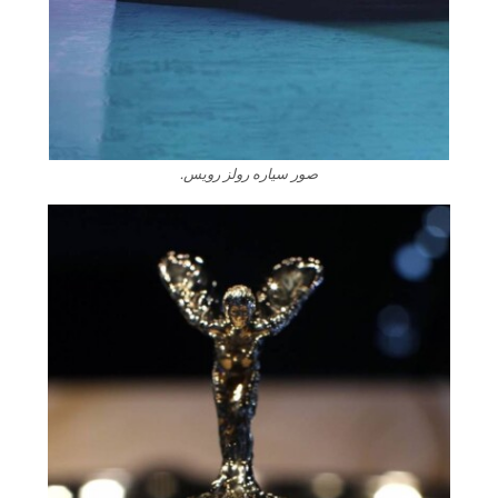
صور سياره رولز رويس.