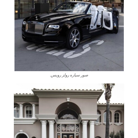
صور سياره رولز رويس.