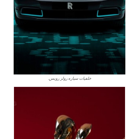
خلفيات سياره رولز رويس.