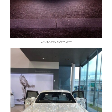
صور سياره رولز رويس.