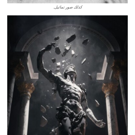
كذلك صور تماثيل.