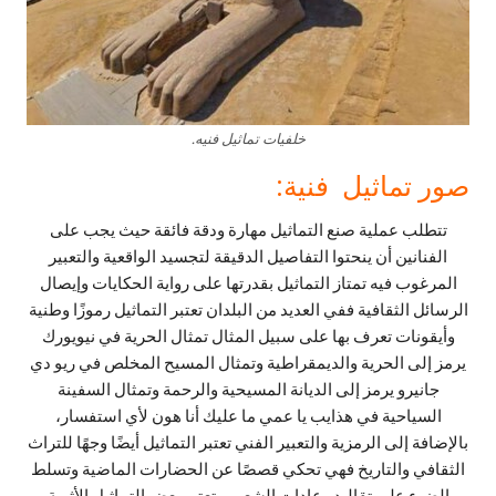
خلفيات تماثيل فنيه.
صور تماثيل فنية:
تتطلب عملية صنع التماثيل مهارة ودقة فائقة حيث يجب على
الفنانين أن ينحتوا التفاصيل الدقيقة لتجسيد الواقعية والتعبير
المرغوب فيه تمتاز التماثيل بقدرتها على رواية الحكايات وإيصال
الرسائل الثقافية ففي العديد من البلدان تعتبر التماثيل رموزًا وطنية
وأيقونات تعرف بها على سبيل المثال تمثال الحرية في نيويورك
يرمز إلى الحرية والديمقراطية وتمثال المسيح المخلص في ريو دي
جانيرو يرمز إلى الديانة المسيحية والرحمة وتمثال السفينة
السياحية في هذايب يا عمي ما عليك أنا هون لأي استفسار،
بالإضافة إلى الرمزية والتعبير الفني تعتبر التماثيل أيضًا وجهًا للتراث
الثقافي والتاريخ فهي تحكي قصصًا عن الحضارات الماضية وتسلط
الضوء على تقاليد وعادات الشعوب تعتبر بعض التماثيل الأثرية