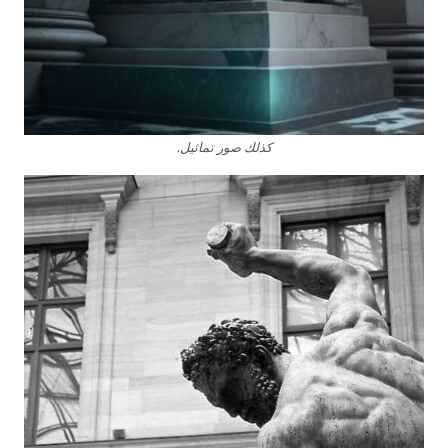
كذلك صور تماثيل.