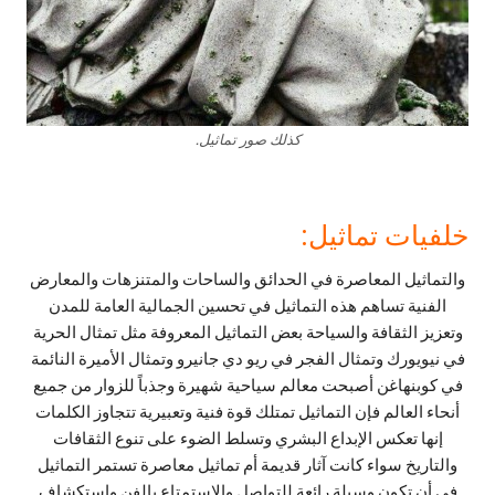
كذلك صور تماثيل.
خلفيات تماثيل:
والتماثيل المعاصرة في الحدائق والساحات والمتنزهات والمعارض
الفنية تساهم هذه التماثيل في تحسين الجمالية العامة للمدن
وتعزيز الثقافة والسياحة بعض التماثيل المعروفة مثل تمثال الحرية
في نيويورك وتمثال الفجر في ريو دي جانيرو وتمثال الأميرة النائمة
في كوبنهاغن أصبحت معالم سياحية شهيرة وجذباً للزوار من جميع
أنحاء العالم فإن التماثيل تمتلك قوة فنية وتعبيرية تتجاوز الكلمات
إنها تعكس الإبداع البشري وتسلط الضوء على تنوع الثقافات
والتاريخ سواء كانت آثار قديمة أم تماثيل معاصرة تستمر التماثيل
في أن تكون وسيلة رائعة للتواصل والاستمتاع بالفن واستكشاف