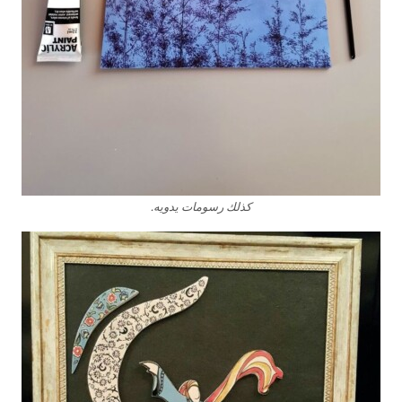
كذلك رسومات يدويه.