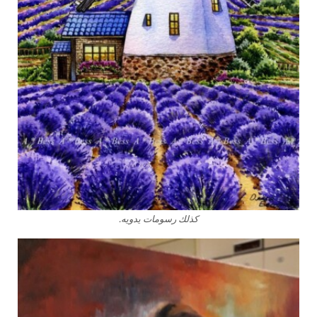
كذلك رسومات يدويه.