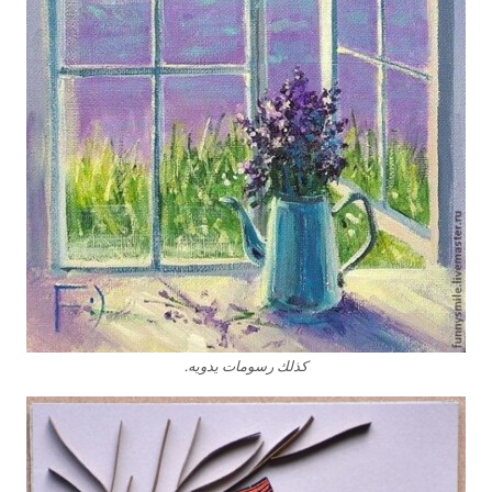
كذلك رسومات يدويه.