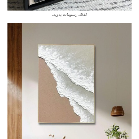
كذلك رسومات يدويه.