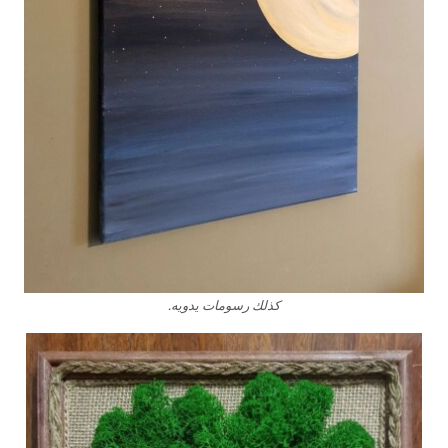
كذلك رسومات يدويه.