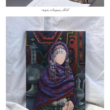
كذلك رسومات يدويه.