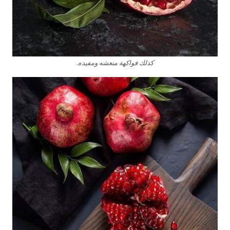
كذلك فواكهة منعشه ومفيده.