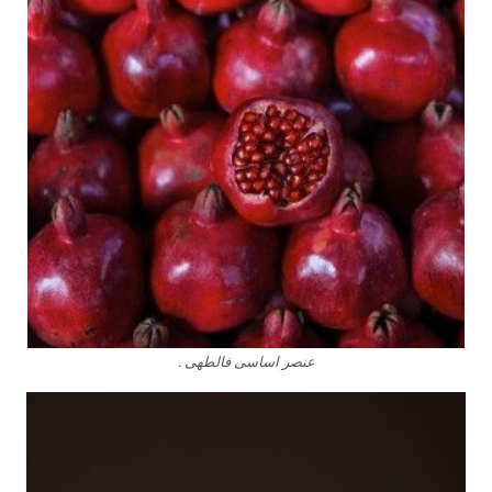
عنصر اساسى فالطهى .