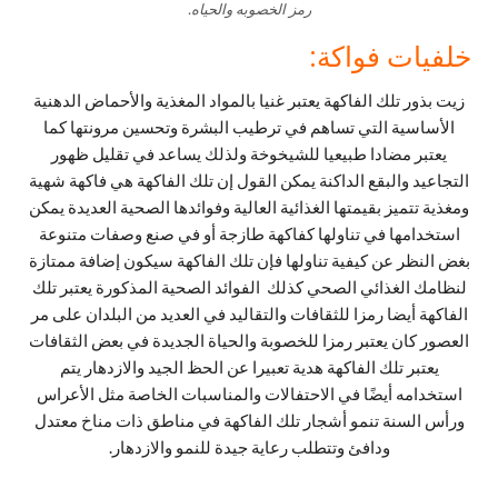
رمز الخصوبه والحياه.
خلفيات فواكة:
زيت بذور تلك الفاكهة يعتبر غنيا بالمواد المغذية والأحماض الدهنية
الأساسية التي تساهم في ترطيب البشرة وتحسين مرونتها كما
يعتبر مضادا طبيعيا للشيخوخة ولذلك يساعد في تقليل ظهور
التجاعيد والبقع الداكنة يمكن القول إن تلك الفاكهة هي فاكهة شهية
ومغذية تتميز بقيمتها الغذائية العالية وفوائدها الصحية العديدة يمكن
استخدامها في تناولها كفاكهة طازجة أو في صنع وصفات متنوعة
بغض النظر عن كيفية تناولها فإن تلك الفاكهة سيكون إضافة ممتازة
لنظامك الغذائي الصحي كذلك الفوائد الصحية المذكورة يعتبر تلك
الفاكهة أيضا رمزا للثقافات والتقاليد في العديد من البلدان على مر
العصور كان يعتبر رمزا للخصوبة والحياة الجديدة في بعض الثقافات
يعتبر تلك الفاكهة هدية تعبيرا عن الحظ الجيد والازدهار يتم
استخدامه أيضًا في الاحتفالات والمناسبات الخاصة مثل الأعراس
ورأس السنة تنمو أشجار تلك الفاكهة في مناطق ذات مناخ معتدل
ودافئ وتتطلب رعاية جيدة للنمو والازدهار.