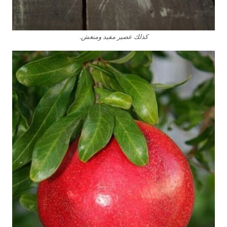
كذلك عصير مفيد ومنعش.