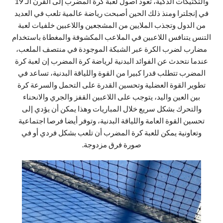
والتكتيكات الذكية، تعود أصول لعبة كرة المضرب إلى القرن الـ 19
في إنجلترا ومنذ ذلك الحين أصبحت رياضة عالمية تلعب في العديد
من الدول وتجذب الملايين من المشجعين واللاعبين خلفيات لعبة
التنس يتنافس اللاعبين في الملاعب المكشوفة والمغطاة باستخدام
مضارب لضرب الكرة عبر الشبكة الموجودة في منتصف الملعب،
عندما نتحدث عن الفوائد البدنية لرياضة كرة المضرب إن لعبة كرة
المضرب تتطلب قدرا كبيرا من القوة واللياقة البدنية، تساعد في
تطوير القوة العضلية وتحسين القدرة على التحمل والسرعة كرة
بين العين واليد، يتوجب على اللاعبين القفز والجري والانحناء
والتحرك بشكل سريع خلال المباريات وهذا يمكن أن يؤدي إلى
تحسين القوة العامة واللياقة البدنية، وتوفر أيضا فرصا اجتماعية
وتعاونية يمكن للعبة كرة المضرب أن تلعب بشكل فردي أو في
صورة فرق مزدوجة.