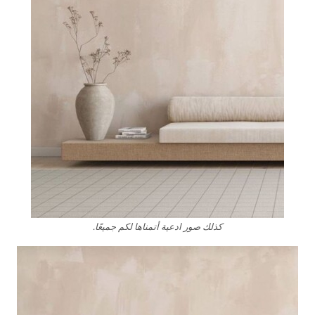
كذلك صور ادعية أتمناها لكم جميعًا.