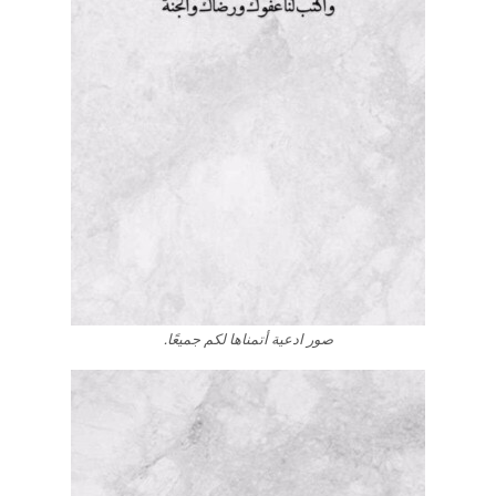
صور ادعية أتمناها لكم جميعًا.