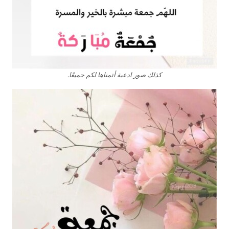
كذلك صور ادعية أتمناها لكم جميعًا.