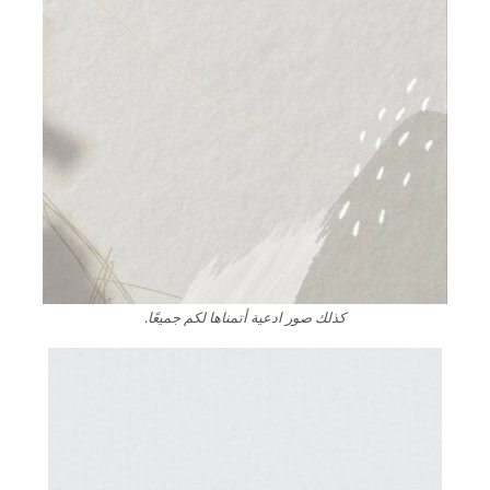
كذلك صور ادعية أتمناها لكم جميعًا.