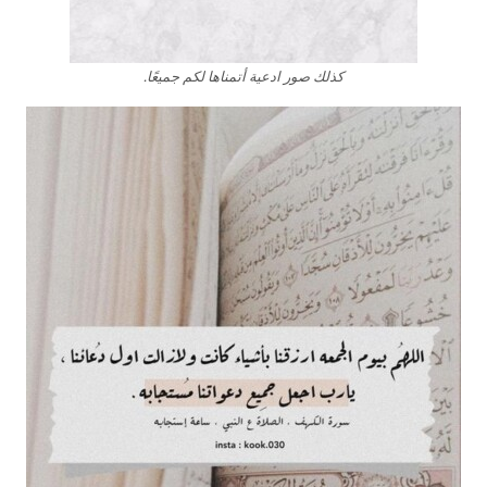
كذلك صور ادعية أتمناها لكم جميعًا.