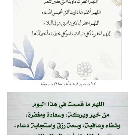
كذلك صور ادعية أتمناها لكم جميعًا.