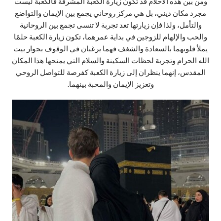
ومن بين هذه الأحلام قد تكون زيارة الكعبة المشرفة فالكعبة ليست
مجرد مكان ديني، بل هي مركز روحاني يجمع بين الإيمان والتواضع
والتأمل، ولذا فإن زيارتها تعد تجربة لا تنسى تجمع بين الروحانية
والحب والإلهام للزوجين في بداية عمرهما، تكون زيارة الكعبة حلمًا
يملأ قلوبهما بالسعادة والشغف فهما يرغبان في الوقوف بجوار بيت
الله الحرام وتجربة لحظات السكينة والسلام التي يمنحها هذا المكان
المقدس، إنهما ينظران إلى زيارة الكعبة كفرصة للتواصل الروحي
وتعزيز الإيمان والمحبة بينهما.