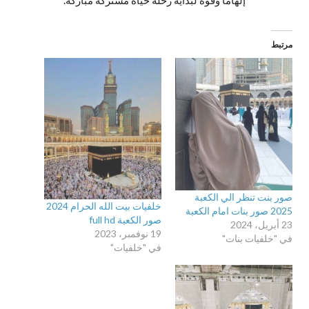
إلهامًا وقوة لبداية رحلة حياة مشتركة مباركة.
مرتبط
صور بنت تنظر الي الكعبة
خلفيات بيت الله الحرام 2024
2025 صور بنات امام الكعبة
صور الكعبة full hd
23 أبريل، 2024
19 نوفمبر، 2023
في "خلفيات بنات"
في "خلفيات"