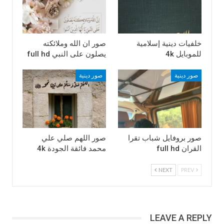
خلفيات دينية إسلامية
صور ان الله وملائكته
للموبايل 4k
يصلون على النبي full hd
صور دينية
صور دينية
صور بروفايل شباب تقرا
صور اللهم صلي علي
القران full hd
محمد فائقة الجودة 4k
NEXT
PREV
LEAVE A REPLY