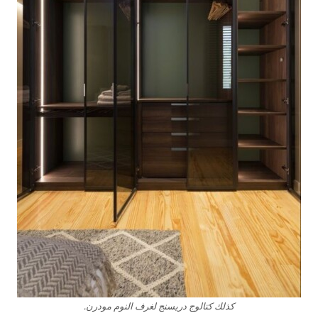
كذلك كتالوج دريسنج لغرف النوم مودرن.