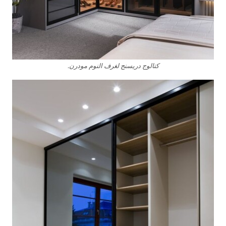
كتالوج دريسنج لغرف النوم مودرن.