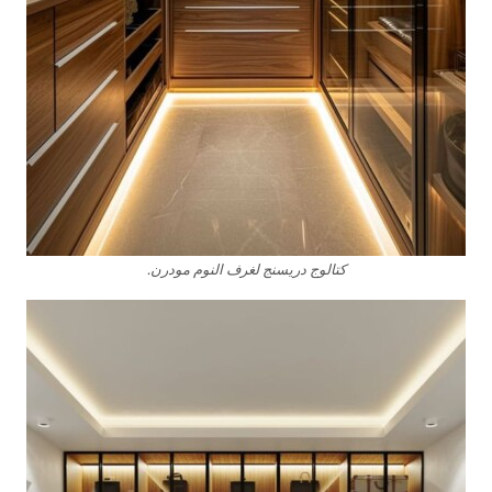
كتالوج دريسنج لغرف النوم مودرن.