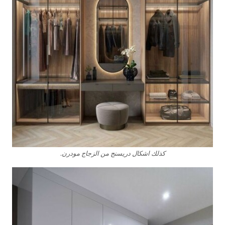
كذلك اشكال دريسنج من الزجاج مودرن.