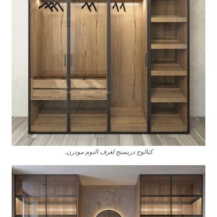
كتالوج دريسنج لغرف النوم مودرن.