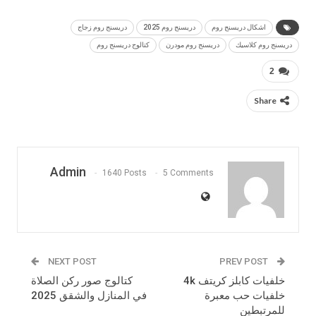
اشكال دريسنج روم
دريسنج روم 2025
دريسنج روم زجاج
دريسنج روم كلاسيك
دريسنج روم مودرن
كتالوج دريسنج روم
2
Share
Admin
1640 Posts
5 Comments
NEXT POST
PREV POST
خلفيات كابلز كريتف 4k
كتالوج صور ركن الصلاة
خلفيات حب معبرة
في المنازل والشقق 2025
للمرتبطين