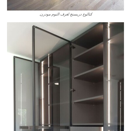
كتالوج دريسنج لغرف النوم مودرن.