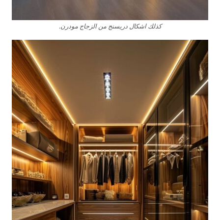
كذلك اشكال دريسنج من الزجاج مودرن.