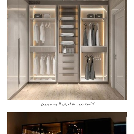
كتالوج دريسنج لغرف النوم مودرن.