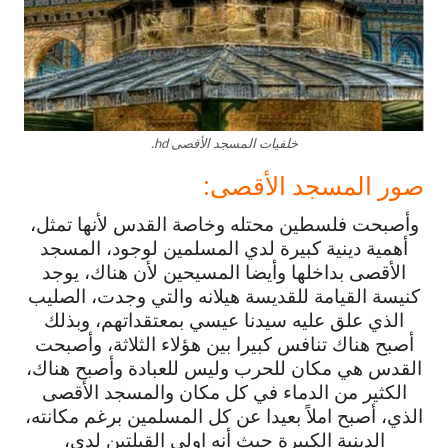
خلفيات المسجد الأقصى hd.
صور المسجد الأقصى:
وأصبحت فلسطين محتله وخاصة القدس لأنها تمثل،
أهمية دينية كبيرة لدي المسلمين لوجود، المسجد
الأقصى بداخلها وأيضا المسيحين لأن هناك، يوجد
كنيسة القيامة للقديسة هيلانه والتي وجدت، الصليب
الذي علق عليه سيدنا عيسي بمعتقداتهم، وبذلك
أصبح هناك تنافس كبيرا بين هؤلاء الثلاثة، وأصبحت
القدس هي مكان للحرب وليس للعبادة وأصبح هناك،
الكثير من الدماء في كل مكان والمسجد الأقصى
الذي، أصبح املاً بعيدا عن كل المسلمين برغم مكانته،
الدينية الكبيرة حيث أنه اولي القبلتين لدي،