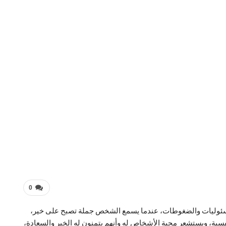
0
بالمسئوليات والضغوطات، عندما يسمع الشخص جملة تصبح على خير،
ية، ويستشعر محبة الأشخاص له وأنهم يتمنون له الخير والسعادة،