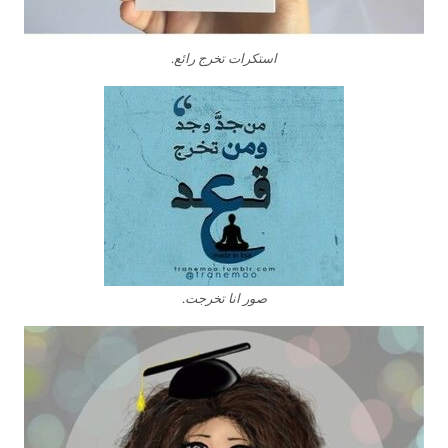
استكرات تخرج رائع.
صور انا تخرجت.