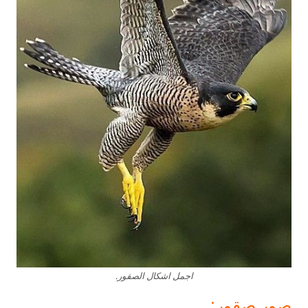
اجمل اشكال الصقور.
صور صقور: