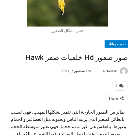
اجمل اشكال الصقور.
صور حيوانات
صور صقور Hd خلفيات صقر Hawk
On
سبتمبر 7, 2021
By
Admin
1
Share
طائر من الطيور الجارحة التي تتميز بشكلها المهيب، فهي ليست
بالطائر الصغير الذي يربيه الناس ويحبونه مثل العصافير والحمام
وغيرها، بالعكس هي اكبر منهم حجما، فهي تعتبر متوسطة الحجم،
وصور الصقور عندما تنظر إليها ترى فيها الشموخ والكبرياء،